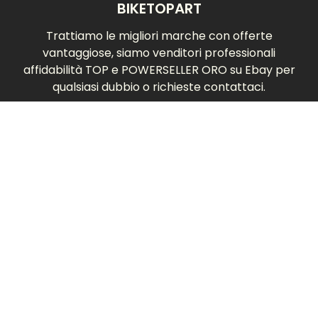
BIKETOPART
Trattiamo le migliori marche con offerte
vantaggiose, siamo venditori professionali
affidabilità TOP e POWERSELLER ORO su Ebay per
qualsiasi dubbio o richieste contattaci.
Facebook
Seguici anche su:
INFO
SUPPORTO
POLICY
Chi siamo
Contatti
Privacy