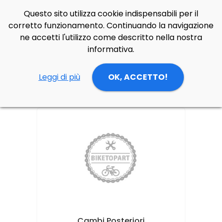
Questo sito utilizza cookie indispensabili per il
Side Navigation
Cerca
Contatti
Login
p
0
corretto funzionamento. Continuando la navigazione
ne accetti l'utilizzo come descritto nella nostra
Home
STRADA
Trasmissione
informativa.
Trasmissione
Leggi di più
OK, ACCETTO!
Cambi Posteriori